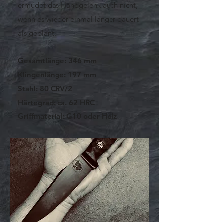
ermüdet das Handgelenk auch nicht,
wenn es wieder einmal länger dauert
als geplant.
Gesamtlänge: 346 mm
Klingenlänge: 197 mm
Stahl: 80 CRV/2
Härtegrad: ca. 62 HRC
Griffmaterial: G10 oder Holz