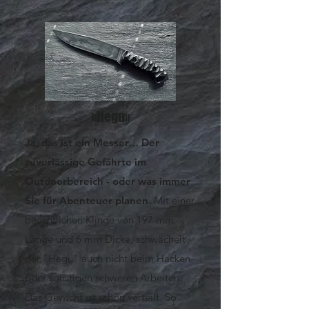
«Hegu»
Ja, das ist ein Messer… Der
zuverlässige Gefährte im
Outdoorbereich - oder was immer
Sie für Abenteuer planen.
Mit einer
beachtlichen Klinge von 197 mm
Länge und 6 mm Dicke, schwächelt
der "Hegu" auch nicht beim Hacken
oder sonstigen schweren Arbeiten.
Das Gewicht ist schön verteilt. So