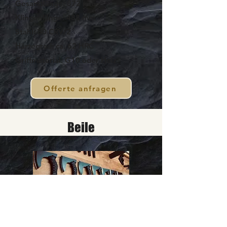
Gesamtlänge: 872 mm
Klingenlänge: 488 mm
Stahl: 80 CRV/2
Härtegrad: ca. 62 HRC
Griffmaterial: G10 oder Holz
Offerte anfragen
Beile
Gobanos