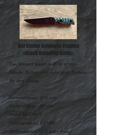
Der kleine schwarze Tropfen
«Black Raindrop Knife»
Das Messer passt auch in grosse
Hände. Es hat eine sehr gute Grösse
für den Alltag.
Gesamtlänge: 215 mm
Klingenlänge: 97 mm
Stahl: 80 CRV/2
Härtegrad: ca. 62 HRC
Griffmaterial: G10 oder Holz