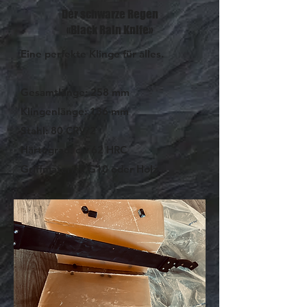
Der schwarze Regen
«Black Rain Knife»
Eine perfekte Klinge für alles.
Gesamtlänge: 258 mm
Klingenlänge: 136 mm
Stahl: 80 CRV/2
Härtegrad: ca. 62 HRC
Griffmaterial: G10 oder Holz