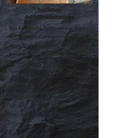
Spezielles:
Ballistikseifenmesser
Das ballistische Seifenmesser haben
wir für einen Kunden entwickelt. Es
dient für den sauberen Schnitt eines
ballistischen Seifenblocks.
Der
perfekte Schnitt ist notwendig, um den
Wundkanal eines Projektils zu
beurteilen. Dank der Klingenlänge von
488 mm lässt sich das Messer auch
längs über die Ecken der Ballistikseife
ansetzen.
Das Messer kann auch für «Hartkäse»
verwendet werden…