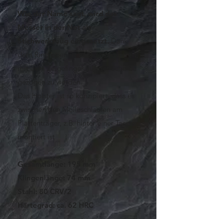
Wie der Name sagt, wird das
Messer in der Not als
Stichwerkzeug eingesetzt.
Dank
dem Ring oben ist es jederzeit bereit,
mit dem Zeigefinger aus der Scheide
gezogen zu werden.
Das Holster ist so konzipiert, dass es
zwischen den Molleschlaufen am
Plattenträger, z.B. hinter einer Tasche,
montiert ist.
Gesamtlänge: 195 mm
Klingenlänge: 74 mm
Stahl: 80 CRV/2
Härtegrad: ca. 62 HRC